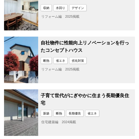
収納
水回り
デザイン
リフォーム編 2025掲載
自社物件に性能向上リノベーションを行っ
たコンセプトハウス
断熱
省エネ
劣化対策
リフォーム編 2025掲載
子育て世代がにぎやかに住まう長期優良住
宅
新築
断熱
長期優良
省エネ
住宅建築編 2024掲載