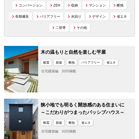
コンバージョン
ZEH
収納
マンション
断熱
長期優良
バリアフリー
水回り
デザイン
省エネ
二世帯
その他
木の温もりと自然を楽しむ平屋
耐震
新築
断熱
バリアフリー
省エネ
住宅建築編 2025掲載
狭小地でも明るく開放感のある住まいに
～こだわりがつまったパッシブハウス～
耐震
新築
断熱
省エネ
住宅建築編 2025掲載