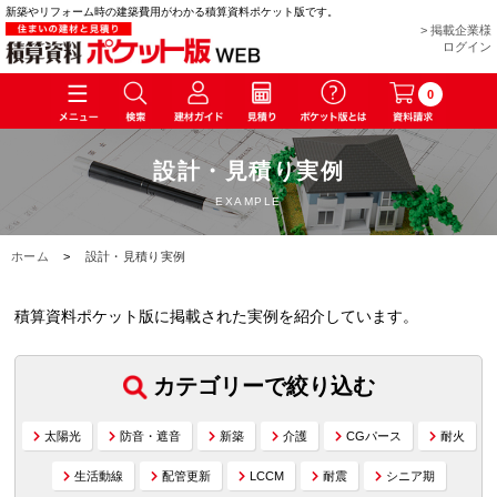
新築やリフォーム時の建築費用がわかる積算資料ポケット版です。
> 掲載企業様
ログイン
0
設計・見積り実例
EXAMPLE
ホーム
>
設計・見積り実例
積算資料ポケット版に掲載された実例を紹介しています。
カテゴリーで絞り込む
太陽光
防音・遮音
新築
介護
CGパース
耐火
生活動線
配管更新
LCCM
耐震
シニア期