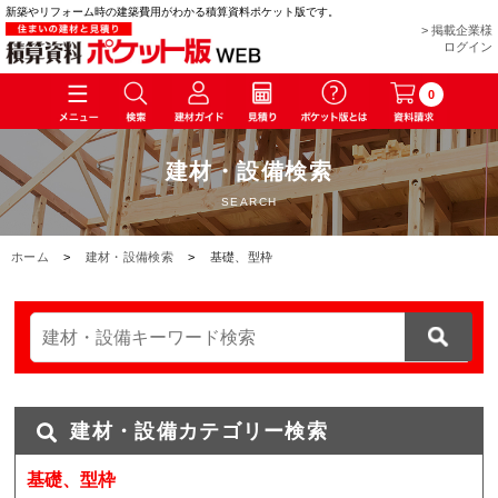
新築やリフォーム時の建築費用がわかる積算資料ポケット版です。
> 掲載企業様
ログイン
0
建材・設備検索
SEARCH
ホーム
>
建材・設備検索
>
基礎、型枠
建材・設備カテゴリー検索
基礎、型枠