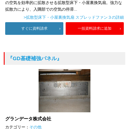
の空気を効率的に拡散させる拡散型床下・小屋裏換気扇。強力な
拡散力により、入隅部での空気の停滞...
>拡散型床下・小屋裏換気扇 スプレッドファン３の詳細
すぐに資料請求
一括資料請求に追加
『GD基礎補強パネル』
グランデータ株式会社
カテゴリー：
その他