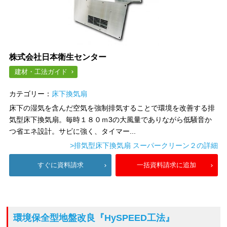
株式会社日本衛生センター
建材・工法ガイド
カテゴリー：
床下換気扇
床下の湿気を含んだ空気を強制排気することで環境を改善する排
気型床下換気扇。毎時１８０ｍ3の大風量でありながら低騒音か
つ省エネ設計。サビに強く、タイマー...
>排気型床下換気扇 スーパークリーン２の詳細
すぐに資料請求
一括資料請求に追加
環境保全型地盤改良
『HySPEED工法』