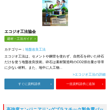
エコジオ工法協会
建材・工法ガイド
カテゴリー：
地盤改良工法
エコジオ工法は、セメントや鋼管を使わず、自然石を砕いた砕石
だけを使う地盤改良技術。砕石は素材製造時のCO2排出量が非常
に少ない材料。また、地中に人工物...
>エコジオ工法の詳細
すぐに資料請求
一括資料請求に追加
高強度エンジニアリングプラスチック製免震パッ