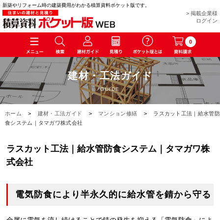
新築やリフォーム時の建築費用がわかる積算資料ポケット版です。
> 掲載企業様
ログイン
0
建材・工法ガイド
GUIDE
ホーム
>
建材・工法ガイド
>
マンション修繕
>
ラスカット工法｜給水管防
食システム｜タマガワ株式会社
ラスカット工法｜給水管防食システム｜タマガワ株
式会社
電気防食により半永久的に給水管を錆から守る