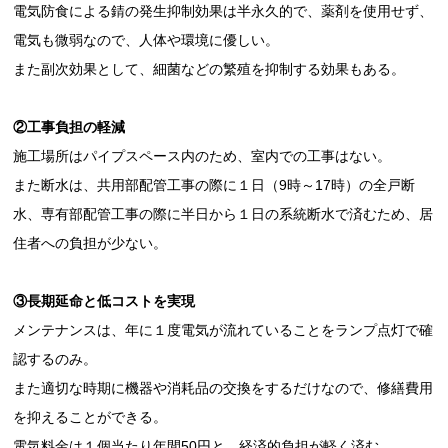
電気防食による錆の発生抑制効果は半永久的で、薬剤を使用せず、
電気も微弱なので、人体や環境に優しい。
また副次効果として、細菌などの繁殖を抑制する効果もある。
②工事負担の軽減
施工場所はパイプスペース内のため、室内での工事はない。
また断水は、共用部配管工事の際に１日（9時～17時）の全戸断
水、専有部配管工事の際に半日から１日の系統断水で済むため、居
住者への負担が少ない。
③長期延命と低コストを実現
メンテナンスは、年に１度電気が流れていることをランプ点灯で確
認するのみ。
また適切な時期に機器や消耗品の交換をするだけなので、修繕費用
を抑えることができる。
電気料金は１個当たり年間50円と、経済的負担が軽く済む。