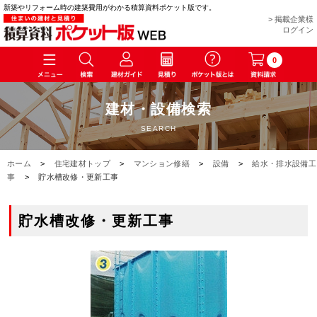
新築やリフォーム時の建築費用がわかる積算資料ポケット版です。
> 掲載企業様
ログイン
0
建材・設備検索
SEARCH
ホーム
>
住宅建材トップ
>
マンション修繕
>
設備
>
給水・排水設備工
事
>
貯水槽改修・更新工事
貯水槽改修・更新工事