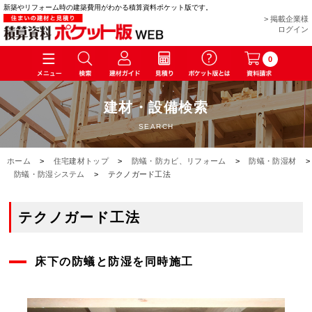
新築やリフォーム時の建築費用がわかる積算資料ポケット版です。
> 掲載企業様
ログイン
0
建材・設備検索
SEARCH
ホーム
>
住宅建材トップ
>
防蟻・防カビ、リフォーム
>
防蟻・防湿材
>
防蟻・防湿システム
>
テクノガード工法
テクノガード工法
床下の防蟻と防湿を同時施工