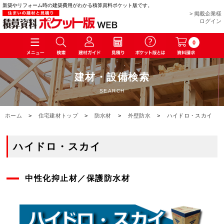
新築やリフォーム時の建築費用がわかる積算資料ポケット版です。
> 掲載企業様
ログイン
0
建材・設備検索
SEARCH
ホーム
>
住宅建材トップ
>
防水材
>
外壁防水
>
ハイドロ・スカイ
ハイドロ・スカイ
中性化抑止材／保護防水材