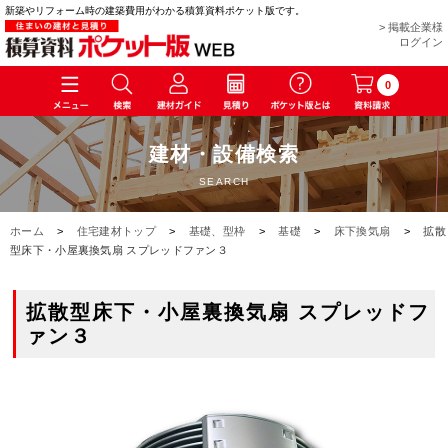
新築やリフォーム時の建築費用がわかる積算資料ポケット版です。
> 掲載企業様
ログイン
0
建材・設備検索
SEARCH
ホーム
>
住宅建材トップ
>
基礎、型枠
>
基礎
>
床下換気扇
>
拡散
型床下・小屋裏換気扇 スプレッドファン３
拡散型床下・小屋裏換気扇 スプレッドフ
ァン３