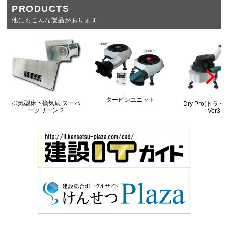
PRODUCTS
他にもこんな製品があります
タービンユニット
排気型床下換気扇 スーパ
Dry Pro(ドラ
ークリーン２
Ver3