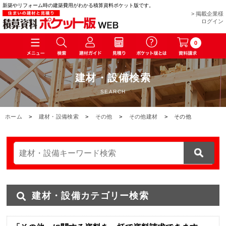
新築やリフォーム時の建築費用がわかる積算資料ポケット版です。
> 掲載企業様
ログイン
0
建材・設備検索
SEARCH
ホーム
>
建材・設備検索
>
その他
>
その他建材
>
その他
建材・設備カテゴリー検索