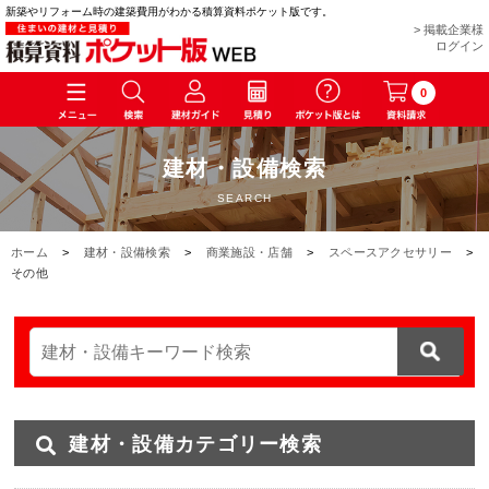
新築やリフォーム時の建築費用がわかる積算資料ポケット版です。
> 掲載企業様
ログイン
0
建材・設備検索
SEARCH
ホーム
>
建材・設備検索
>
商業施設・店舗
>
スペースアクセサリー
>
その他
建材・設備カテゴリー検索