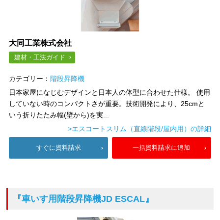
大同工業株式会社
建材・工法ガイド
カテゴリー：
階段昇降機
日本家屋になじむデザインと日本人の体型に合わせた仕様。 使用
していない時のコンパクトさが重要。技術開発により、25cmと
いう折りたたみ幅(壁から)を実...
>エスコートスリム（直線階段/屋内用）の詳細
すぐに資料請求
一括資料請求に追加
『車いす用階段昇降機JD ESCAL』