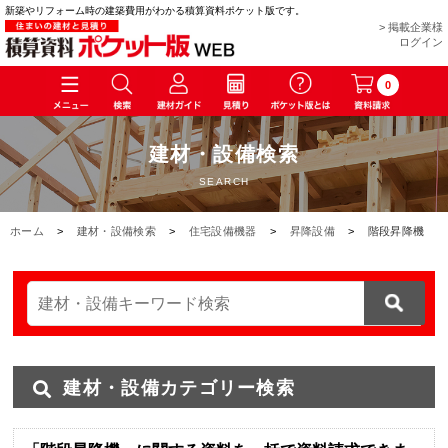
新築やリフォーム時の建築費用がわかる積算資料ポケット版です。
> 掲載企業様
ログイン
0
建材・設備検索
SEARCH
ホーム
>
建材・設備検索
>
住宅設備機器
>
昇降設備
>
階段昇降機
建材・設備カテゴリー検索