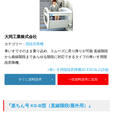
大同工業株式会社
カテゴリー：
階段昇降機
車いすでそのまま乗り込め、スムーズに昇り降りが可能 直線階段
から曲線階段まであらゆる階段に対応できるタイプの車いす用階
段昇降機。
>車いす用階段昇降機JD ESCALの詳細
すぐに資料請求
一括資料請求に追加
『楽ちん号 KS-B型（直線階段/屋外用）』