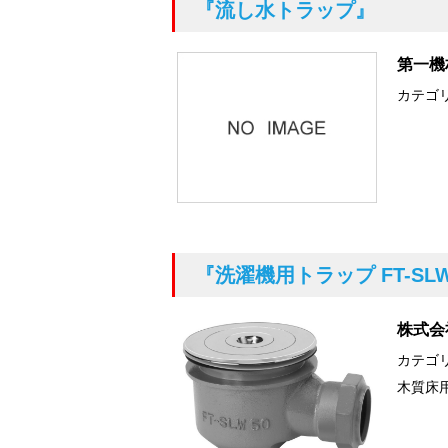
『流し水トラップ』
第一機
カテゴ
『洗濯機用トラップ FT-SLW
株式会
カテゴ
木質床用