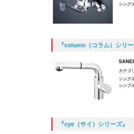
シング
『column（コラム）シリ
SANE
カテゴ
シングル
シンプ
『cye（サイ）シリーズ』