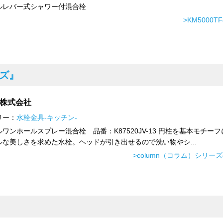
ルレバー式シャワー付混合栓
>KM5000
ーズ』
I株式会社
リー：
水栓金具-キッチン-
ワンホールスプレー混合栓 品番：K87520JV-13 円柱を基本モチー
ルな美しさを求めた水栓。ヘッドが引き出せるので洗い物やシ...
>column（コラム）シリー