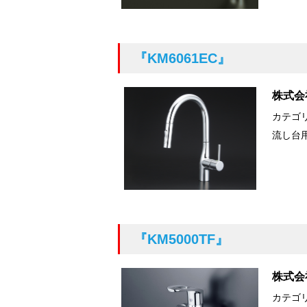
『KM6061EC』
株式会
カテゴ
流し台
『KM5000TF』
株式会
カテゴ