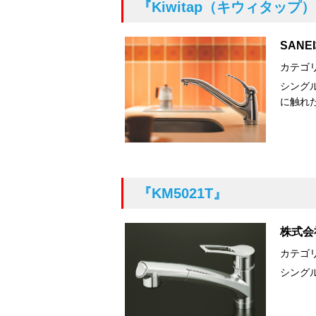
『Kiwitap（キウィタップ
SANE
カテゴ
シングル
に触れ
『KM5021T』
株式会
カテゴ
シング