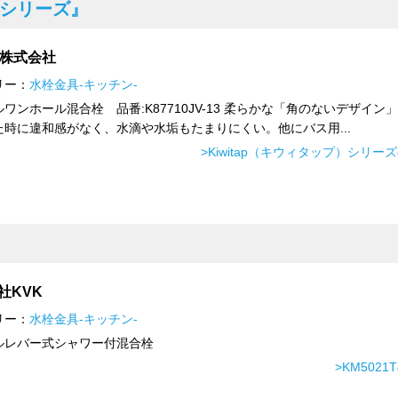
）シリーズ』
I株式会社
リー：
水栓金具-キッチン-
ワンホール混合栓 品番:K87710JV-13 柔らかな「角のないデザイン
た時に違和感がなく、水滴や水垢もたまりにくい。他にバス用...
>Kiwitap（キウィタップ）シリー
社KVK
リー：
水栓金具-キッチン-
ルレバー式シャワー付混合栓
>KM502