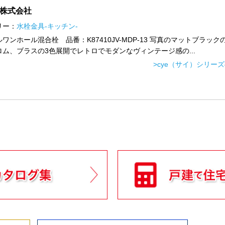
I株式会社
リー：
水栓金具-キッチン-
ワンホール混合栓 品番：K87410JV-MDP-13 写真のマットブラック
ロム、ブラスの3色展開でレトロでモダンなヴィンテージ感の...
>cye（サイ）シリー