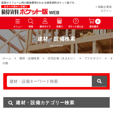
新築やリフォーム時の建築費用がわかる積算資料ポケット版です。
> 掲載企業様
ログイン
0
建材・設備検索
SEARCH
ホーム
>
建材・設備検索
>
住宅設備（水まわり）
>
アクセサリー
>
そ
の他
建材・設備カテゴリー検索