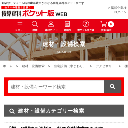
新築やリフォーム時の建築費用がわかる積算資料ポケット版です。
> 掲載企業様
ログイン
0
建材・設備検索
SEARCH
ホーム
>
建材・設備検索
>
住宅設備（水まわり）
>
アクセサリー
>
棚
建材・設備カテゴリー検索