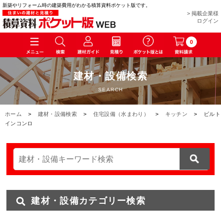
新築やリフォーム時の建築費用がわかる積算資料ポケット版です。
> 掲載企業様
ログイン
0
建材・設備検索
SEARCH
ホーム
>
建材・設備検索
>
住宅設備（水まわり）
>
キッチン
>
ビルト
インコンロ
建材・設備カテゴリー検索