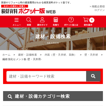
新築やリフォーム時の建築費用がわかる積算資料ポケット版です。
> 掲載企業様
ログイン
0
建材・設備検索
SEARCH
ホーム
>
建材・設備検索
>
内装（壁・天井材、装飾）
>
壁・天井材
>
繊維強化セメント板-壁・天井用-
建材・設備カテゴリー検索