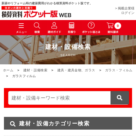
新築やリフォーム時の建築費用がわかる積算資料ポケット版です。
> 掲載企業様
ログイン
0
建材・設備検索
SEARCH
ホーム
>
建材・設備検索
>
建具・建具金物、ガラス
>
ガラス・フィルム
>
ガラスフィルム
建材・設備カテゴリー検索