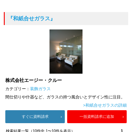
『和紙合せガラス』
株式会社エージー・クルー
カテゴリー：
装飾ガラス
間仕切りや什器など、ガラスの持つ風合いとデザイン性に注目。
>和紙合せガラスの詳細
すぐに資料請求
一括資料請求に追加
検索結果一覧（10件中 1〜10件を表示）
1