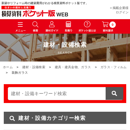
新築やリフォーム時の建築費用がわかる積算資料ポケット版です。
> 掲載企業様
ログイン
0
建材・設備検索
SEARCH
ホーム
>
建材・設備検索
>
建具・建具金物、ガラス
>
ガラス・フィルム
>
装飾ガラス
建材・設備カテゴリー検索