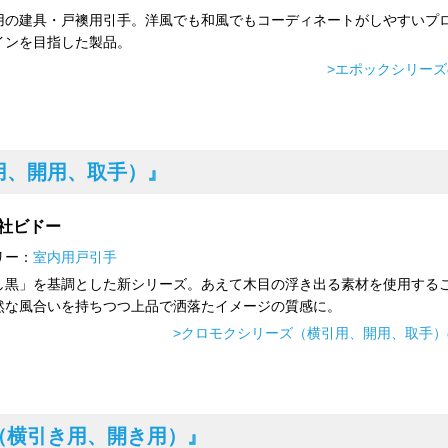
用の建具・戸襖用引手。洋風でも和風でもコーディネートがしやすいプ
インを目指した製品。
>エポックシリー
用、開用、取手）』
社ビドー
リー：
室内用戸引手
し黒」を基調とした新シリーズ。あえて木目の浮き出る素材を使用する
然な風合いを持ちつつ上品で洒落たイメージの質感に。
>クロモクシリーズ（横引用、開用、取手）
（横引き用、開き用）』