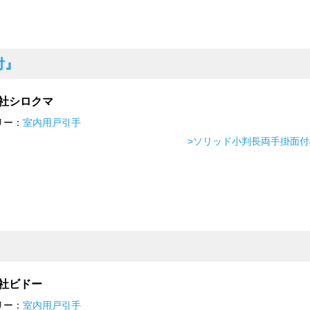
付』
社シロクマ
リー：
室内用戸引手
>ソリッド小判長両手掛面
社ビドー
リー：
室内用戸引手