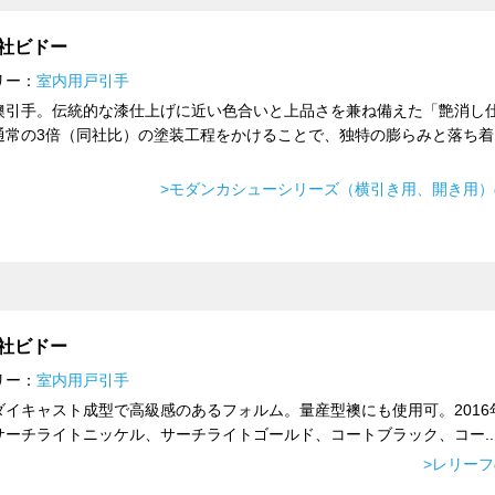
社ビドー
リー：
室内用戸引手
襖引手。伝統的な漆仕上げに近い色合いと上品さを兼ね備えた「艶消し
通常の3倍（同社比）の塗装工程をかけることで、独特の膨らみと落ち着
>モダンカシューシリーズ（横引き用、開き用）
社ビドー
リー：
室内用戸引手
ダイキャスト成型で高級感のあるフォルム。量産型襖にも使用可。2016
サーチライトニッケル、サーチライトゴールド、コートブラック、コー..
>レリー