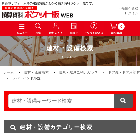
新築やリフォーム時の建築費用がわかる積算資料ポケット版です。
> 掲載企業様
ログイン
0
建材・設備検索
SEARCH
ホーム
>
建材・設備検索
>
建具・建具金物、ガラス
>
ドア錠・ドア用部材
>
レバーハンドル錠
建材・設備カテゴリー検索