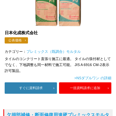
日本化成株式会社
公表価格
カテゴリー：
プレミックス（既調合）モルタル
タイルのコンクリート直張り施工に最適。 タイルの張付材として
でなく、下地調整も同一材料で施工可能。 JIS A 6916 CM-2表示
許可製品。
>NSダブルワン の詳細
すぐに資料請求
一括資料請求に追加
欠損部補修・断面修復用速硬プレミックスモルタ