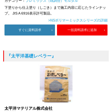
カテゴリー：
プレミックス（既調合）モルタル
下塗りから仕上塗り（しごき）まで施工内容に応じたラインナッ
プ。 JIS A 6916表示許可製品。
>NSポリマーミックスシリーズの詳細
すぐに資料請求
一括資料請求に追加
『太平洋基礎レベラー』
太平洋マテリアル株式会社