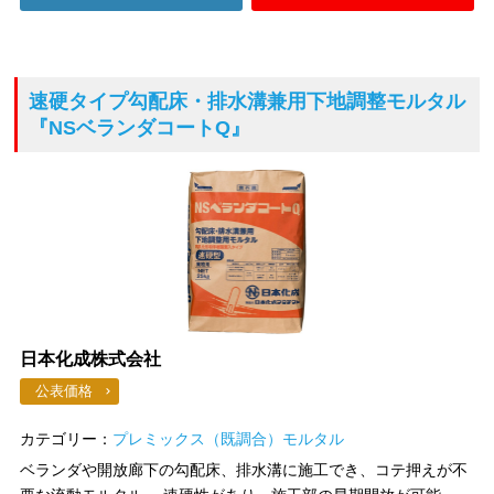
速硬タイプ勾配床・排水溝兼用下地調整モルタル
『NSベランダコートQ』
日本化成株式会社
公表価格
カテゴリー：
プレミックス（既調合）モルタル
ベランダや開放廊下の勾配床、排水溝に施工でき、コテ押えが不