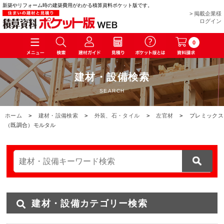
新築やリフォーム時の建築費用がわかる積算資料ポケット版です。
> 掲載企業様
ログイン
0
建材・設備検索
SEARCH
ホーム
>
建材・設備検索
>
外装、石・タイル
>
左官材
>
プレミックス
（既調合）モルタル
建材・設備カテゴリー検索