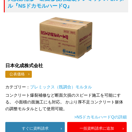
ル
『NSドカモルハードQ』
日本化成株式会社
公表価格
カテゴリー：
プレミックス（既調合）モルタル
コンクリート爆裂補修など断面欠損のスピード施工を可能にす
る。 小面積の面施工にも対応。 かぶり厚不足コンクリート躯体
の調整モルタルとして使用可能。
>NSドカモルハードQの詳細
すぐに資料請求
一括資料請求に追加