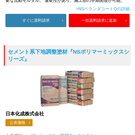
要な流動モルタル。 速硬性があり、施工部の早期開放が可能。
>NSベランダコートQの詳細
すぐに資料請求
一括資料請求に追加
セメント系下地調整塗材
『NSポリマーミックスシ
リーズ』
日本化成株式会社
公表価格