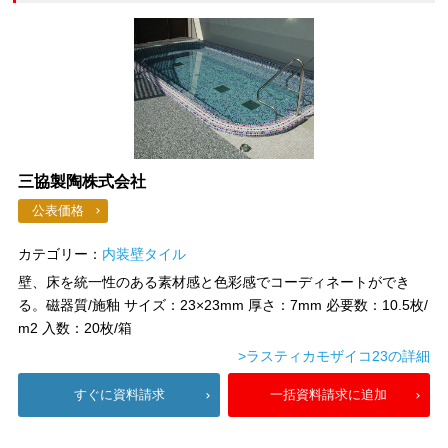
三協製陶株式会社
公表価格
カテゴリー：
内装壁タイル
壁、床を統一性のある素材感と色彩感でコーディネートができ
る。磁器質/施釉 サイズ：23×23mm 厚さ：7mm 必要数：10.5枚/
m2 入数：20枚/箱
>ラスティカモザイコ23の詳細
すぐに資料請求
一括資料請求に追加