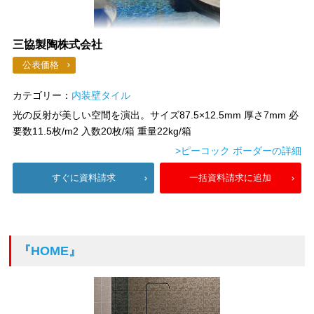
三協製陶株式会社
公表価格
カテゴリー：
内装壁タイル
光の反射が美しい空間を演出。サイズ87.5×12.5mm 厚さ7mm 必
要数11.5枚/m2 入数20枚/箱 重量22kg/箱
>ピーコック ボーダーの詳細
すぐに資料請求
一括資料請求に追加
『HOME』