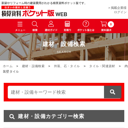
新築やリフォーム時の建築費用がわかる積算資料ポケット版です。
> 掲載企業様
ログイン
0
建材・設備検索
SEARCH
ホーム
>
建材・設備検索
>
外装、石・タイル
>
タイル・関連資材
>
内
装壁タイル
建材・設備カテゴリー検索