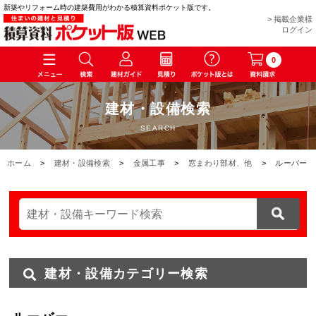
新築やリフォーム時の建築費用がわかる積算資料ポケット版です。
> 掲載企業様
ログイン
0
建材・設備検索
SEARCH
ホーム
>
建材・設備検索
>
金属工事
>
窓まわり部材、他
>
ルーバー
建材・設備カテゴリー検索