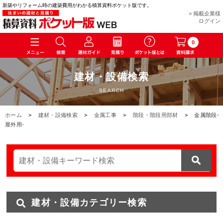
新築やリフォーム時の建築費用がわかる積算資料ポケット版です。
> 掲載企業様
ログイン
0
建材・設備検索
SEARCH
ホーム
>
建材・設備検索
>
金属工事
>
階段・階段用部材
>
金属階段-
屋外用-
建材・設備カテゴリー検索