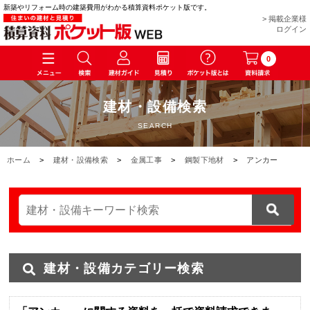
新築やリフォーム時の建築費用がわかる積算資料ポケット版です。
> 掲載企業様
ログイン
0
建材・設備検索
SEARCH
ホーム
>
建材・設備検索
>
金属工事
>
鋼製下地材
>
アンカー
建材・設備カテゴリー検索