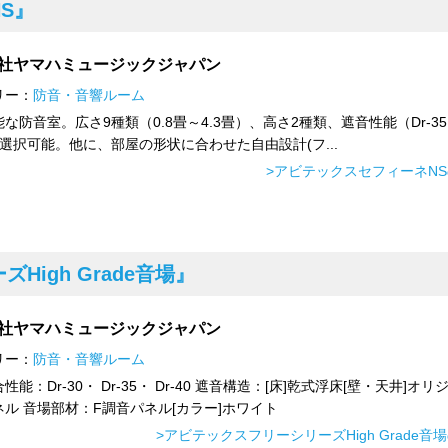
S』
社ヤマハミュージックジャパン
リー：
防音・音響ルーム
な防音室。広さ9種類（0.8畳～4.3畳）、高さ2種類、遮音性能（Dr-35・
選択可能。他に、部屋の形状に合わせた自由設計(フ...
>アビテックスセフィーネN
igh Grade音場』
社ヤマハミュージックジャパン
リー：
防音・音響ルーム
性能：Dr-30・ Dr-35・ Dr-40 遮音構造：[床]乾式浮床[壁・天井]オリ
ル 音場部材：F調音パネル[カラー]ホワイト
>アビテックスフリーシリーズHigh Grade音