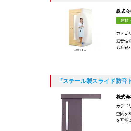
株式会
建材
カテゴ
遮音性
も容易
『スチール製スライド防音
株式会
カテゴ
空間を
を可能