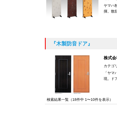
ヤマハ
揮。散
『木製防音ドア』
株式会
カテゴ
「ヤマ
現。ドア
検索結果一覧（18件中 1〜10件を表示）