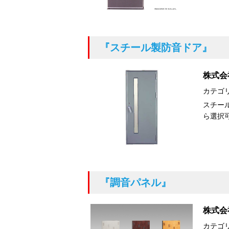
『スチール製防音ドア』
株式会
カテゴ
スチール
ら選択
『調音パネル』
株式会
カテゴ