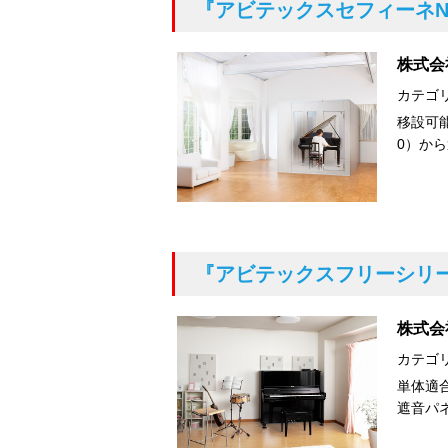
『アビテックスセフィーネN
株式会
カテゴ
移設可能
0）から
『アビテックスフリーシリーズH
株式会
カテゴ
単体適合
遮音パネ