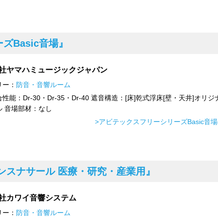
Basic音場』
社ヤマハミュージックジャパン
リー：
防音・音響ルーム
性能：Dr-30・Dr-35・Dr-40 遮音構造：[床]乾式浮床[壁・天井]オリ
ル 音場部材：なし
>アビテックスフリーシリーズBasic音
ンスナサール 医療・研究・産業用』
社カワイ音響システム
リー：
防音・音響ルーム