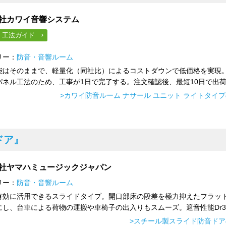
社カワイ音響システム
・工法ガイド
リー：
防音・音響ルーム
能はそのままで、軽量化（同社比）によるコストダウンで低価格を実現
パネル工法のため、工事が1日で完了する。注文確認後、最短10日で出荷.
>カワイ防音ルーム ナサール ユニット ライトタイ
ドア』
社ヤマハミュージックジャパン
リー：
防音・音響ルーム
有効に活用できるスライドタイプ。開口部床の段差を極力抑えたフラッ
にし、台車による荷物の運搬や車椅子の出入りもスムーズ。遮音性能Dr3..
>スチール製スライド防音ド