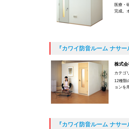
医療・
完成。
『カワイ防音ルーム ナサー
株式会
カテゴ
12種
ョンを
『カワイ防音ルーム ナサー