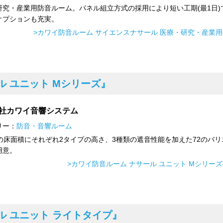
研究・産業用防音ルーム。パネル組立方式の採用により短い工期(最1日)
オプションも充実。
>カワイ防音ルーム サイエンスナサール 医療・研究・産業
ル ユニット Mシリーズ』
社カワイ音響システム
リー：
防音・音響ルーム
類の床面積にそれぞれ2タイプの高さ、3種類の遮音性能を加えた72のバリ
用意。
>カワイ防音ルーム ナサール ユニット Mシリー
ル ユニット ライトタイプ』