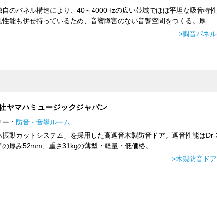
独自のパネル構造により、40～4000Hzの広い帯域でほぼ平坦な吸音特
乱性能も併せ持っているため、音響障害のない音響空間をつくる。厚...
>調音パネ
社ヤマハミュージックジャパン
リー：
防音・音響ルーム
ハ振動カットシステム」を採用した高遮音木製防音ドア。遮音性能はDr-
の厚み52mm、重さ31kgの薄型・軽量・低価格。
>木製防音ド