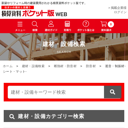
新築やリフォーム時の建築費用がわかる積算資料ポケット版です。
> 掲載企業様
ログイン
0
建材・設備検索
SEARCH
ホーム
>
建材・設備検索
>
断熱材・防音材
>
防音材
>
遮音・制振材-
シート・マット-
建材・設備カテゴリー検索