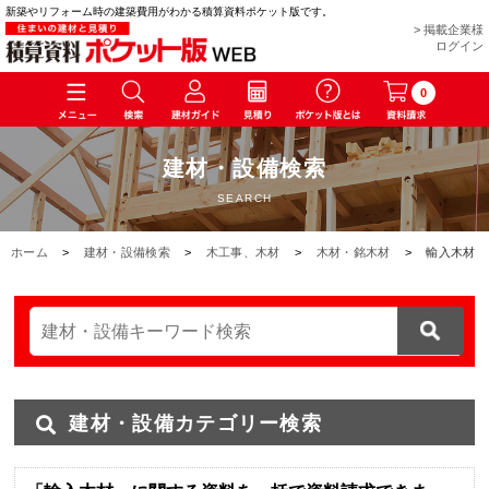
新築やリフォーム時の建築費用がわかる積算資料ポケット版です。
> 掲載企業様
ログイン
0
建材・設備検索
SEARCH
ホーム
>
建材・設備検索
>
木工事、木材
>
木材・銘木材
>
輸入木材
建材・設備カテゴリー検索