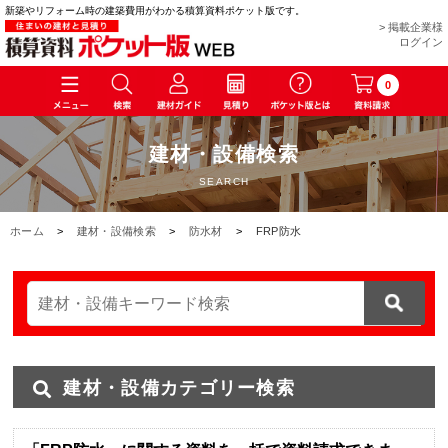
新築やリフォーム時の建築費用がわかる積算資料ポケット版です。
> 掲載企業様
ログイン
0
建材・設備検索
SEARCH
ホーム
>
建材・設備検索
>
防水材
>
FRP防水
建材・設備カテゴリー検索