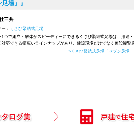
ン足場」』
社三共
リー：
くさび緊結式足場
ー1つで組立・解体がスピーディーにできるくさび緊結式足場は、用途・
て対応できる幅広いラインナップがあり、建設現場だけでなく仮設観覧席.
>くさび緊結式足場「セブン足場」