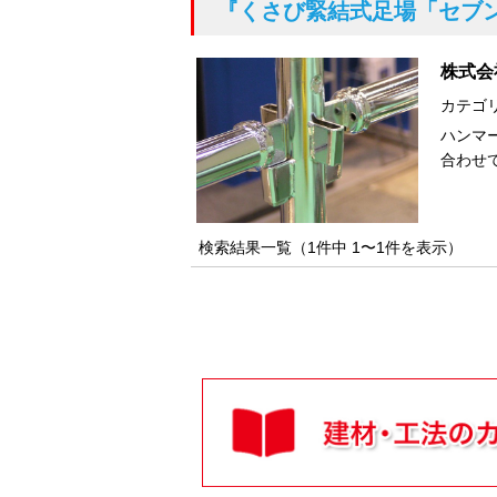
『くさび緊結式足場「セブ
株式会
カテゴ
ハンマ
合わせ
検索結果一覧（1件中 1〜1件を表示）