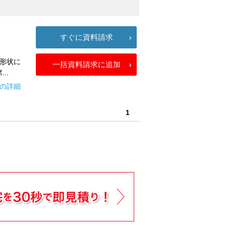
すぐに資料請求
形状に
一括資料請求に追加
..
の詳細
1