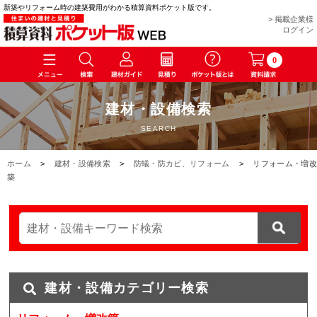
新築やリフォーム時の建築費用がわかる積算資料ポケット版です。
> 掲載企業様
ログイン
0
建材・設備検索
SEARCH
ホーム
>
建材・設備検索
>
防蟻・防カビ、リフォーム
>
リフォーム・増改
築
建材・設備カテゴリー検索