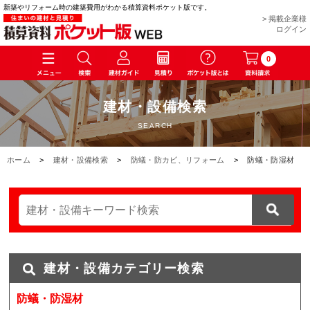
新築やリフォーム時の建築費用がわかる積算資料ポケット版です。
> 掲載企業様
ログイン
0
建材・設備検索
SEARCH
ホーム
>
建材・設備検索
>
防蟻・防カビ、リフォーム
>
防蟻・防湿材
建材・設備カテゴリー検索
防蟻・防湿材