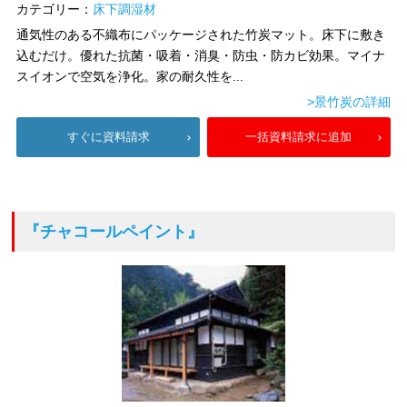
カテゴリー：
床下調湿材
通気性のある不織布にパッケージされた竹炭マット。床下に敷き
込むだけ。優れた抗菌・吸着・消臭・防虫・防カビ効果。マイナ
スイオンで空気を浄化。家の耐久性を...
>景竹炭の詳細
すぐに資料請求
一括資料請求に追加
『チャコールペイント』