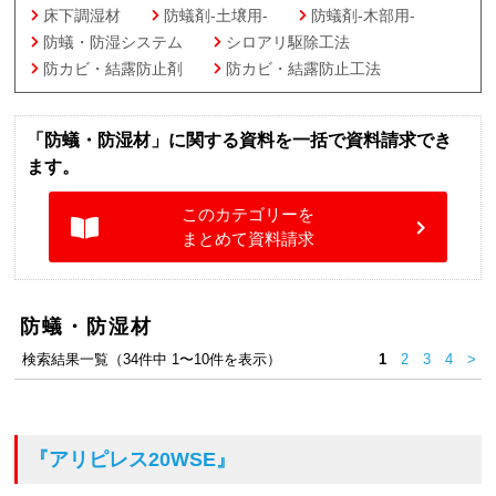
床下調湿材
防蟻剤-土壌用-
防蟻剤-木部用-
防蟻・防湿システム
シロアリ駆除工法
防カビ・結露防止剤
防カビ・結露防止工法
「防蟻・防湿材」に関する資料を一括で資料請求でき
ます。
このカテゴリーを
まとめて資料請求
防蟻・防湿材
検索結果一覧（34件中 1〜10件を表示）
1
2
3
4
>
『アリピレス20WSE』