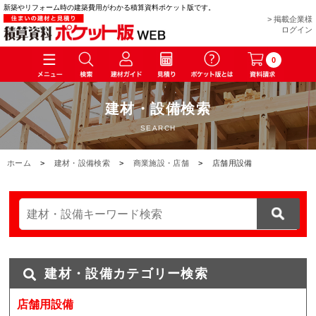
新築やリフォーム時の建築費用がわかる積算資料ポケット版です。
> 掲載企業様
ログイン
0
建材・設備検索
SEARCH
ホーム
>
建材・設備検索
>
商業施設・店舗
>
店舗用設備
建材・設備カテゴリー検索
店舗用設備