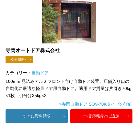
寺岡オートドア株式会社
公表価格
カテゴリー：
自動ドア
100mm.見込みアルミフロント向け自動ドア装置。店舗入り口の
自動化に最適な軽量ドア用自動ドア。適用ドア質量は片引き70kg
×1枚、引分け35kg×2...
>寺岡自動ドア SOV-70Kタイプの詳細
すぐに資料請求
一括資料請求に追加