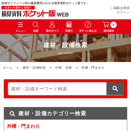
新築やリフォーム時の建築費用がわかる積算資料ポケット版です。
> 掲載企業様
ログイン
0
建材・設備検索
SEARCH
ホーム
>
建材・設備検索
>
外構、造園
>
外構・門まわり
建材・設備カテゴリー検索
外構・門まわり