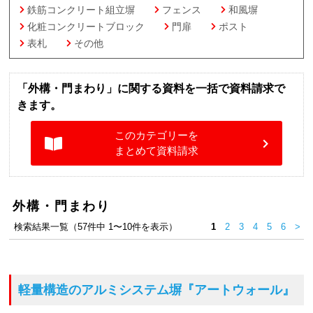
鉄筋コンクリート組立塀
フェンス
和風塀
化粧コンクリートブロック
門扉
ポスト
表札
その他
「外構・門まわり」に関する資料を一括で資料請求で
きます。
このカテゴリーを
まとめて資料請求
外構・門まわり
検索結果一覧（57件中 1〜10件を表示）
1
2
3
4
5
6
>
軽量構造のアルミシステム塀
『アートウォール』