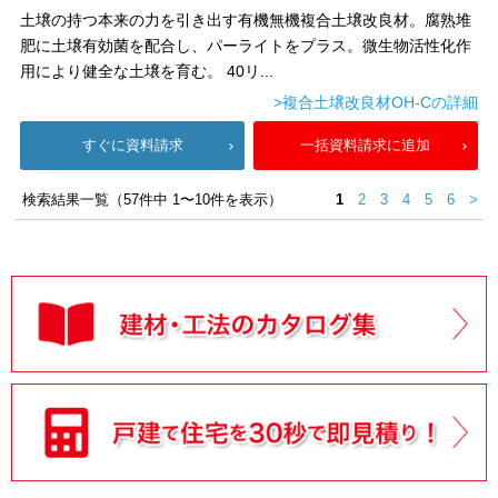
土壌の持つ本来の力を引き出す有機無機複合土壌改良材。腐熟堆
肥に土壌有効菌を配合し、パーライトをプラス。微生物活性化作
用により健全な土壌を育む。 40リ...
>複合土壌改良材OH-Cの詳細
すぐに資料請求
一括資料請求に追加
検索結果一覧（57件中 1〜10件を表示）
1
2
3
4
5
6
>