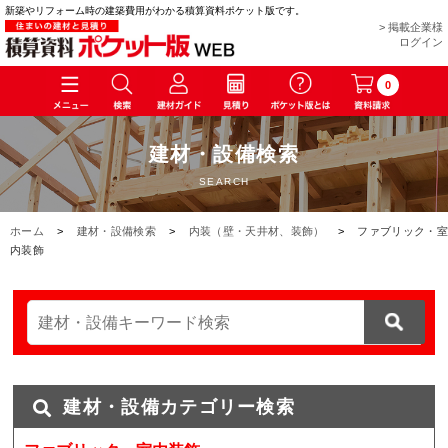
新築やリフォーム時の建築費用がわかる積算資料ポケット版です。
> 掲載企業様
ログイン
0
建材・設備検索
SEARCH
ホーム
>
建材・設備検索
>
内装（壁・天井材、装飾）
>
ファブリック・室
内装飾
建材・設備カテゴリー検索