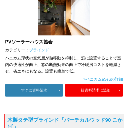
PVソーラーハウス協会
カテゴリー：
ブラインド
ハニカム形状の空気層が熱移動を抑制し、窓に設置することで室
内の快適性が向上。窓の断熱効果の向上で冷暖房コストを軽減さ
せ、省エネにもなる。設置も簡単で低...
>ハニカムaSsuの詳細
すぐに資料請求
一括資料請求に追加
木製タテ型ブラインド
『バーチカルウッド90 こか
げ 』