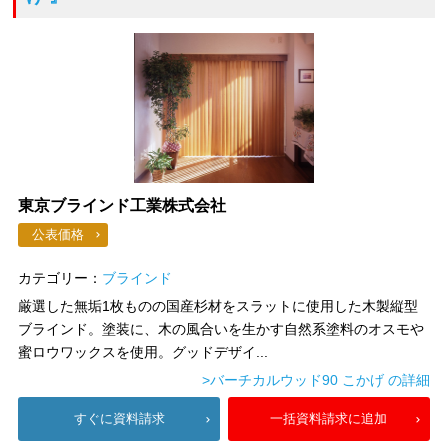
東京ブラインド工業株式会社
公表価格
カテゴリー：
ブラインド
厳選した無垢1枚ものの国産杉材をスラットに使用した木製縦型
ブラインド。塗装に、木の風合いを生かす自然系塗料のオスモや
蜜ロウワックスを使用。グッドデザイ...
>バーチカルウッド90 こかげ の詳細
すぐに資料請求
一括資料請求に追加