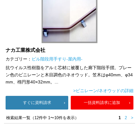
ナカ工業株式会社
カテゴリー：
ビル階段用手すり-屋内用-
抗ウイルス性樹脂をアルミ芯材に被覆した廊下階段手摺。プレー
ン色のビニレーンと木目調色のネオウッド。笠木はφ40mm、φ34
mm、楕円形40×32mm。...
>ビニレーン/ネオウッドの詳細
すぐに資料請求
一括資料請求に追加
検索結果一覧（12件中 1〜10件を表示）
1
2
>