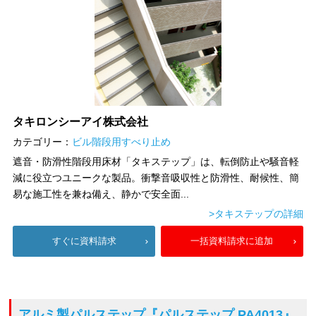
タキロンシーアイ株式会社
カテゴリー：
ビル階段用すべり止め
遮音・防滑性階段用床材「タキステップ」は、転倒防止や騒音軽
減に役立つユニークな製品。衝撃音吸収性と防滑性、耐候性、簡
易な施工性を兼ね備え、静かで安全面...
>タキステップの詳細
すぐに資料請求
一括資料請求に追加
アルミ製パルステップ
『パルステップ PA4013』