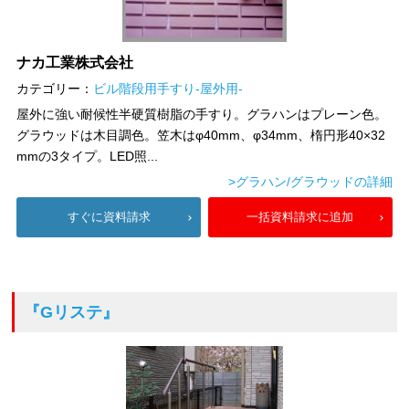
ナカ工業株式会社
カテゴリー：
ビル階段用手すり-屋外用-
屋外に強い耐候性半硬質樹脂の手すり。グラハンはプレーン色。
グラウッドは木目調色。笠木はφ40mm、φ34mm、楕円形40×32
mmの3タイプ。LED照...
>グラハン/グラウッドの詳細
すぐに資料請求
一括資料請求に追加
『Gリステ』