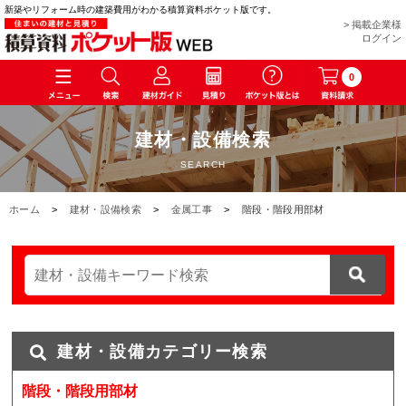
新築やリフォーム時の建築費用がわかる積算資料ポケット版です。
> 掲載企業様
ログイン
0
建材・設備検索
SEARCH
ホーム
>
建材・設備検索
>
金属工事
>
階段・階段用部材
建材・設備カテゴリー検索
階段・階段用部材