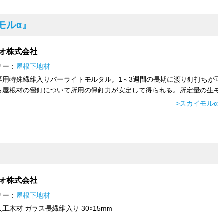
モルα』
オ株式会社
リー：
屋根下地材
専用特殊繊維入りパーライトモルタル。1～3週間の長期に渡り釘打ちが
る屋根材の留釘について所用の保釘力が安定して得られる。所定量の生モ.
>スカイモル
オ株式会社
リー：
屋根下地材
工木材 ガラス長繊維入り 30×15mm