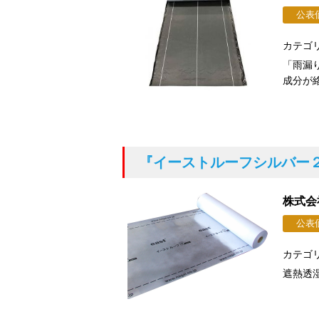
公表
カテゴ
「雨漏
成分が
『イーストルーフシルバー
株式会
公表
カテゴ
遮熱透湿