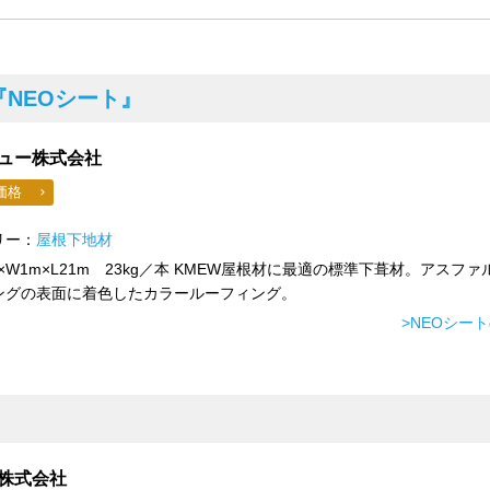
『NEOシート』
ュー株式会社
価格
リー：
屋根下地材
mm×W1m×L21m 23kg／本 KMEW屋根材に最適の標準下葺材。アスファ
ングの表面に着色したカラールーフィング。
>NEOシー
株式会社