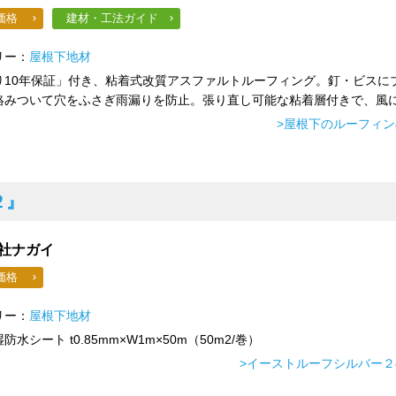
価格
建材・工法ガイド
リー：
屋根下地材
り10年保証」付き、粘着式改質アスファルトルーフィング。釘・ビスに
絡みついて穴をふさぎ雨漏りを防止。張り直し可能な粘着層付きで、風に.
>屋根下のルーフィ
２』
社ナガイ
価格
リー：
屋根下地材
防水シート t0.85mm×W1m×50m（50m2/巻）
>イーストルーフシルバー