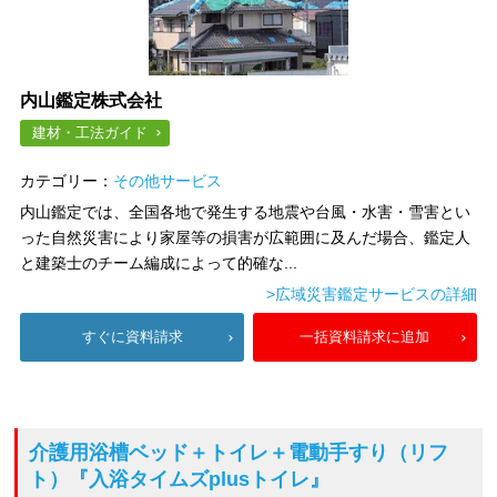
内山鑑定株式会社
建材・工法ガイド
カテゴリー：
その他サービス
内山鑑定では、全国各地で発生する地震や台風・水害・雪害とい
った自然災害により家屋等の損害が広範囲に及んだ場合、鑑定人
と建築士のチーム編成によって的確な...
>広域災害鑑定サービスの詳細
すぐに資料請求
一括資料請求に追加
介護用浴槽ベッド＋トイレ＋電動手すり（リフ
ト）
『入浴タイムズplusトイレ』