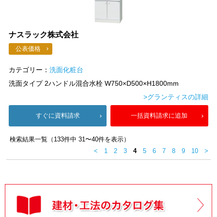
ナスラック株式会社
公表価格
カテゴリー：
洗面化粧台
洗面タイプ 2ハンドル混合水栓 W750×D500×H1800mm
>グランティスの詳細
すぐに資料請求
一括資料請求に追加
検索結果一覧（133件中 31〜40件を表示）
<
1
2
3
4
5
6
7
8
9
10
>