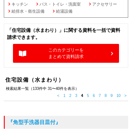
キッチン
バス・トイレ・洗面室
アクセサリー
給排水・衛生設備
給湯設備
「住宅設備（水まわり）」に関する資料を一括で資料
請求できます。
このカテゴリーを
まとめて資料請求
住宅設備（水まわり）
検索結果一覧（133件中 31〜40件を表示）
<
1
2
3
4
5
6
7
8
9
10
>
『角型手洗器目皿付』