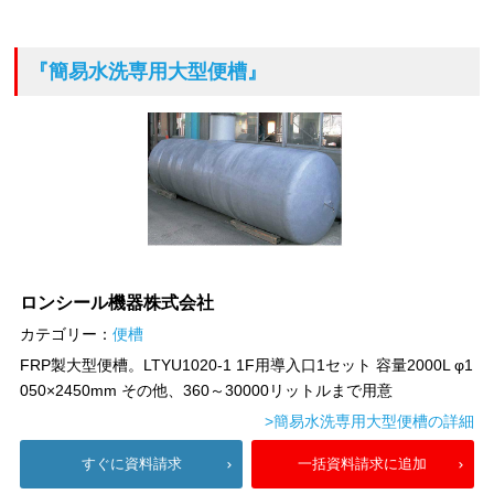
『簡易水洗専用大型便槽』
ロンシール機器株式会社
カテゴリー：
便槽
FRP製大型便槽。LTYU1020-1 1F用導入口1セット 容量2000L φ1
050×2450mm その他、360～30000リットルまで用意
>簡易水洗専用大型便槽の詳細
すぐに資料請求
一括資料請求に追加