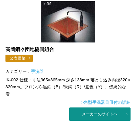
高岡銅器団地協同組合
公表価格
カテゴリー：
手洗器
IK-002 仕様・寸法365×365mm 深さ138mm 落とし込み内径320×
320mm。ブロンズ-黒鉄（B）/朱銅（R）/煮色（Y）。伝統的な
着...
>角型手洗器目皿付の詳細
メーカーのサイトへ