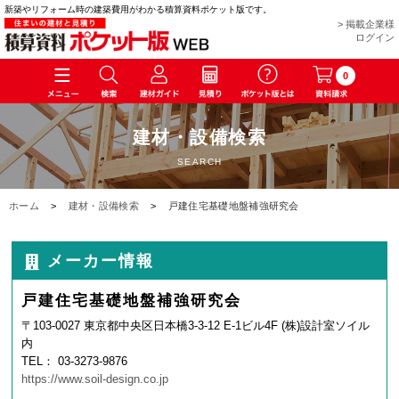
新築やリフォーム時の建築費用がわかる積算資料ポケット版です。
> 掲載企業様
ログイン
0
建材・設備検索
SEARCH
ホーム
>
建材・設備検索
>
戸建住宅基礎地盤補強研究会
メーカー情報
戸建住宅基礎地盤補強研究会
〒103-0027 東京都中央区日本橋3-3-12 E-1ビル4F (株)設計室ソイル
内
TEL： 03-3273-9876
https://www.soil-design.co.jp