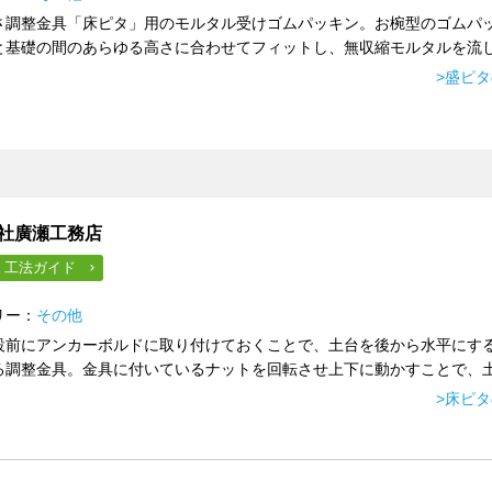
さ調整金具「床ピタ」用のモルタル受けゴムパッキン。お椀型のゴムパ
と基礎の間のあらゆる高さに合わせてフィットし、無収縮モルタルを流し込
>盛ピ
』
社廣瀬工務店
・工法ガイド
リー：
その他
設前にアンカーボルドに取り付けておくことで、土台を後から水平にす
る調整金具。金具に付いているナットを回転させ上下に動かすことで、土台
>床ピ