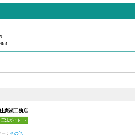
3
458
社廣瀬工務店
・工法ガイド
リー：
その他