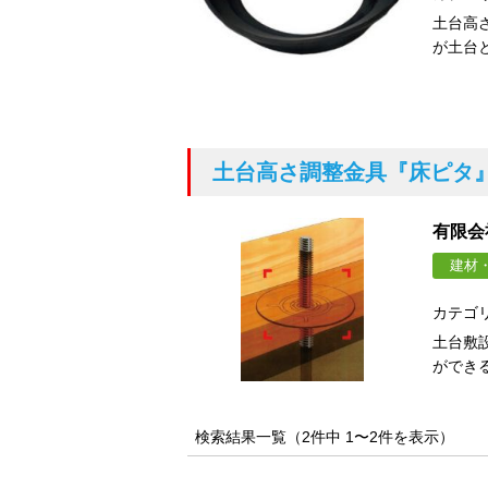
土台高
が土台
土台高さ調整金具
『床ピタ
有限会
建材
カテゴ
土台敷
ができ
検索結果一覧（2件中 1〜2件を表示）