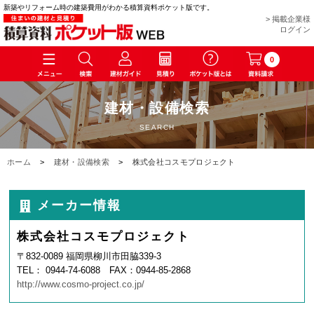
新築やリフォーム時の建築費用がわかる積算資料ポケット版です。
> 掲載企業様
ログイン
0
建材・設備検索
SEARCH
ホーム
>
建材・設備検索
>
株式会社コスモプロジェクト
メーカー情報
株式会社コスモプロジェクト
〒832-0089 福岡県柳川市田脇339-3
TEL： 0944-74-6088 FAX：0944-85-2868
http://www.cosmo-project.co.jp/