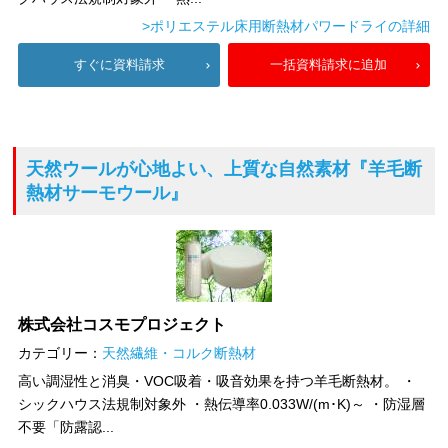
>ポリエステル床用断熱材パワードライの詳細
すぐに資料請求
一括資料請求に追加
天然ウールが心地よい、上質な自然素材
『羊毛断
熱材サーモウール』
株式会社コスモプロジェクト
カテゴリー：
天然繊維・コルク断熱材
高い調湿性と消臭・VOC吸着・吸音効果を持つ羊毛断熱材。 ・
シックハウス法規制対象外 ・熱伝導率0.033W/(m･K)～ ・防湿層
不要「防露認...