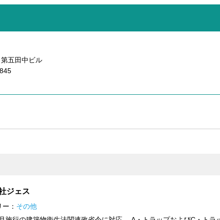
-4 第五田中ビル
845
』
社ジェス
リー：
その他
年4月施行の建築物衛生法関連政省令に対応。 A・トラップおよびC・トラ