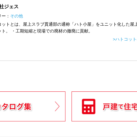
社ジェス
リー：
その他
コットとは、屋上スラブ貫通部の通称「ハト小屋」をユニット化した屋
ット。 ・工期短縮と現場での廃材の撤廃に貢献。
>ハトコッ