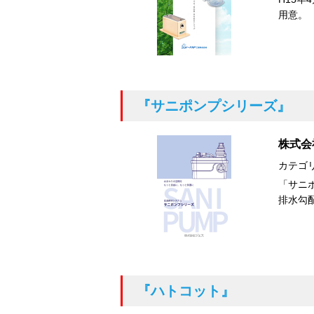
用意。
『サニポンプシリーズ』
株式会
カテゴ
「サニ
排水勾
『ハトコット』