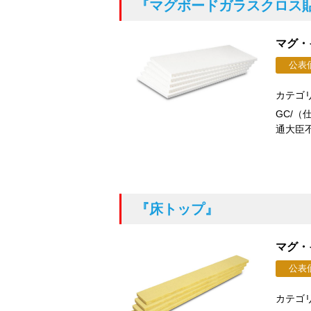
『マグボードガラスクロス
マグ・
公表
カテゴ
GC/（
通大臣不
『床トップ』
マグ・
公表
カテゴ