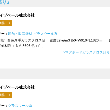
貼り』
イゾベール株式会社
価格
リー：
断熱・吸音壁材-グラスウール系-
仕様）白色厚手ガラスクロス貼 密度32kg/m3 t50×W910×L1820mm
燃材料： NM-8606 色：白、...
>マグボードガラスクロス貼
イゾベール株式会社
価格
リー：
グラスウール系