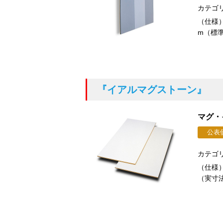
カテゴ
（仕様）
m（標準
『イアルマグストーン』
マグ・
公表
カテゴ
（仕様）
（実寸法