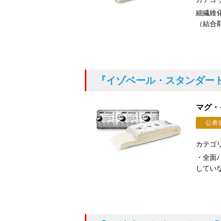
細繊維
（結合剤
『イゾベール・スタンダー
マグ・
公表
カテゴ
・全面
していな