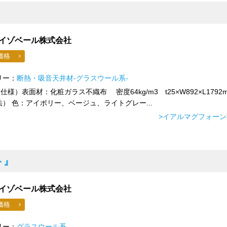
イゾベール株式会社
価格
リー：
断熱・吸音天井材-グラスウール系-
/（仕様）表面材：化粧ガラス不織布 密度64kg/m3 t25×W892×L1792
） 色：アイボリー、ベージュ、ライトグレー...
>イアルマグフォー
ト』
イゾベール株式会社
価格
リー：
グラスウール系