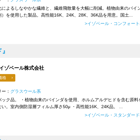
化によるしなやかな繊維と、繊維飛散量を大幅に削減。植物由来のバイ
）を使用した製品。高性能16K、24K、28K、36K品を用意。国土...
>イゾベール・コンフォー
ド』
イゾベール株式会社
価格
リー：
グラスウール系
パック品。 ・植物由来のバインダを使用、ホルムアルデヒドを含む原料
い。室内側防湿層フィルム厚さ50μ ・高性能16K、24K品。 ...
>イゾベール・スタンダー