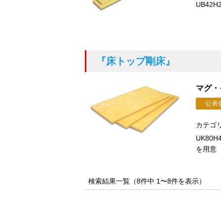
UB42H
『床トップ剛床』
マグ・
公表
カテゴ
UK80H
を用意 
検索結果一覧（8件中 1〜8件を表示）