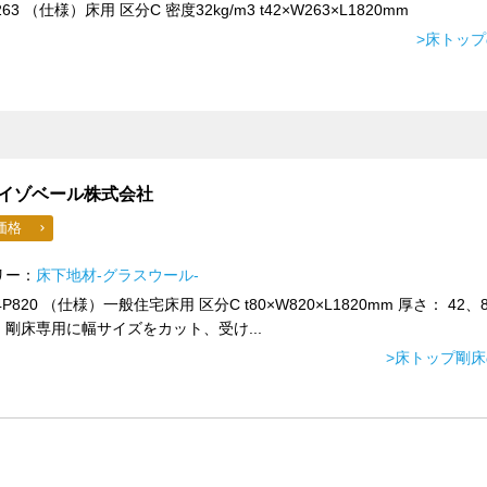
263 （仕様）床用 区分C 密度32kg/m3 t42×W263×L1820mm
>床トッ
イゾベール株式会社
価格
リー：
床下地材-グラスウール-
4P820 （仕様）一般住宅床用 区分C t80×W820×L1820mm 厚さ： 42、
剛床専用に幅サイズをカット、受け...
>床トップ剛