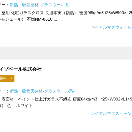
リー：
断熱・吸音壁材-グラスウール系-
壁用 化粧ガラスクロス 長辺本実（額貼） 密度96kg/m3 t25×W900×L2
モジュール） 不燃NM-8610 ...
>イアルマグウォー
イゾベール株式会社
価格
リー：
断熱・吸音天井材-グラスウール系-
表面材：ペイント仕上げガラス不織布 密度64kg/m3 t25×W992×L149
） 色： ホワイト
>イアルマグストー