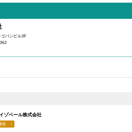
社
サンゴバンビル3F
362
イゾベール株式会社
価格