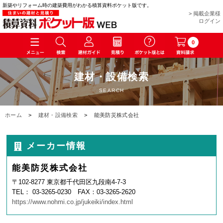
新築やリフォーム時の建築費用がわかる積算資料ポケット版です。
> 掲載企業様
ログイン
0
建材・設備検索
SEARCH
ホーム
>
建材・設備検索
>
能美防災株式会社
メーカー情報
能美防災株式会社
〒102-8277 東京都千代田区九段南4-7-3
TEL： 03-3265-0230 FAX：03-3265-2620
https://www.nohmi.co.jp/jukeiki/index.html