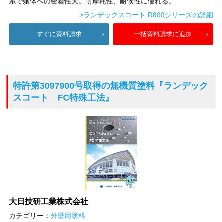
系で躯体への密着性大。耐摩耗性、耐候性に優れる。
>ランデックスコート R800シリーズの詳細
すぐに資料請求
一括資料請求に追加
特許第3097900号取得の無機質塗料
『ランデック
スコート FC特殊工法』
大日技研工業株式会社
カテゴリー：
外壁用塗料