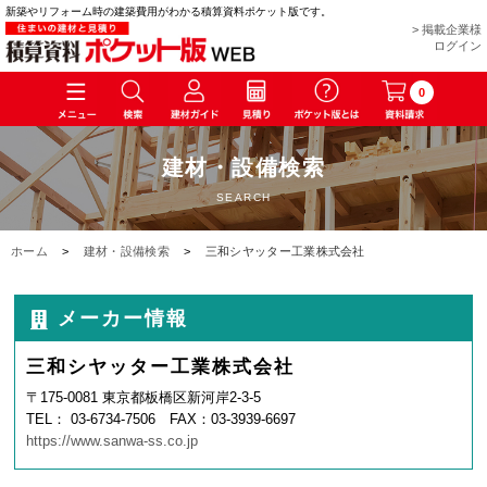
新築やリフォーム時の建築費用がわかる積算資料ポケット版です。
> 掲載企業様
ログイン
0
建材・設備検索
SEARCH
ホーム
>
建材・設備検索
>
三和シヤッター工業株式会社
メーカー情報
三和シヤッター工業株式会社
〒175-0081 東京都板橋区新河岸2-3-5
TEL： 03-6734-7506 FAX：03-3939-6697
https://www.sanwa-ss.co.jp