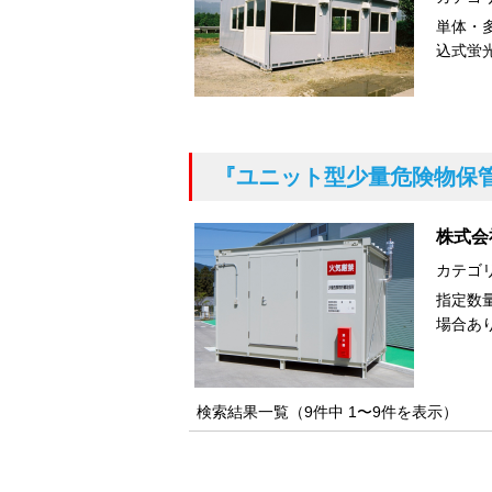
単体・
込式蛍
『ユニット型少量危険物保
株式会
カテゴ
指定数
場合あ
検索結果一覧（9件中 1〜9件を表示）