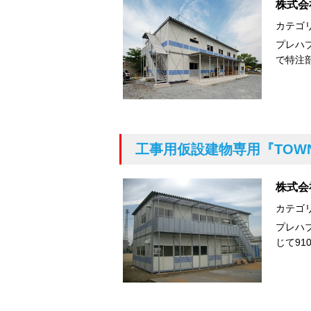
株式会
カテゴ
プレハ
で特注
工事用仮設建物専用
『TOWN
株式会
カテゴ
プレハ
じて9