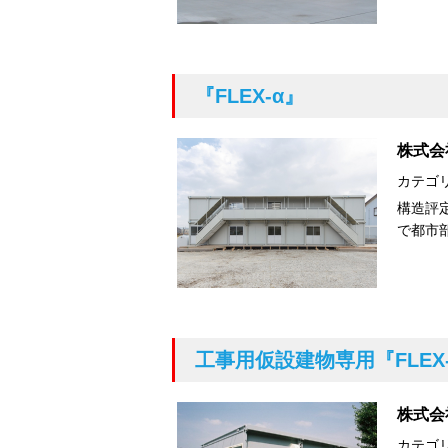
『FLEX-α』
株式会
カテゴ
構造評
で都市
工事用仮設建物専用
『FLEX
株式会
カテゴ