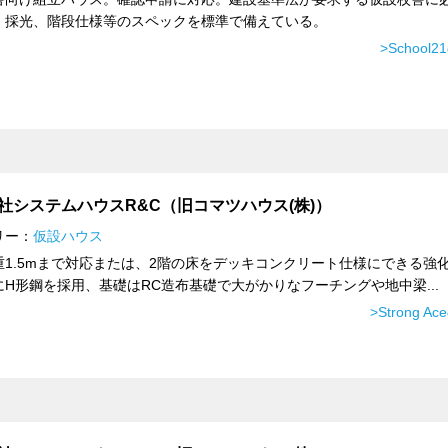
、採光、階段仕様等のスペックを標準で備えている。
>School
社システムハウスR&C（旧コマツハウス(株)）
リー：
仮設ハウス
重1.5mまで対応または、2階の床をデッキコンクリート仕様にできる強
にH形鋼を採用、基礎はRC造布基礎で大がかりなフーチングや地中梁...
>Strong A