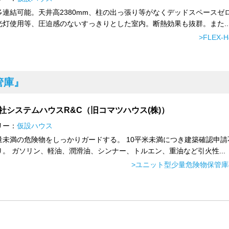
多連結可能。天井高2380mm、柱の出っ張り等がなくデッドスペースゼ
光灯使用等、圧迫感のないすっきりとした室内。断熱効果も抜群。また..
>FLEX
管庫』
社システムハウスR&C（旧コマツハウス(株)）
リー：
仮設ハウス
量未満の危険物をしっかりガードする。 10平米未満につき建築確認申請
り。 ガソリン、軽油、潤滑油、シンナー、トルエン、重油など引火性...
>ユニット型少量危険物保管