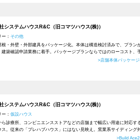
社システムハウスR&C（旧コマツハウス(株)）
リー：
その他
屋根・外壁・外部建具をパッケージ化。本体は構造検討済みで、プラン
、建築確認申請業務に着手。パッケージプランならではのローコスト、手間
>店舗本体パッケー
社システムハウスR&C（旧コマツハウス(株)）
リー：
仮設ハウス
から診療所、コンビニエンスストアなどの店舗まで幅広い用途に対応す
ウス。従来の「プレハブハウス」にはない見映え。窯業系サイディング外壁
>Build Ac