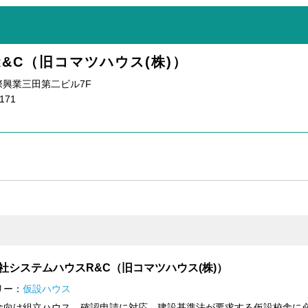
&C（旧コマツハウス(株)）
 国際興業三田第二ビル7F
171
社システムハウスR&C（旧コマツハウス(株)）
リー：
仮設ハウス
舎向け組立ハウス。確認申請に対応。建設基準法が要求する仮設校舎に