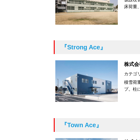
床荷重
『Strong Ace』
株式会
カテゴ
積雪荷
プ。柱
『Town Ace』