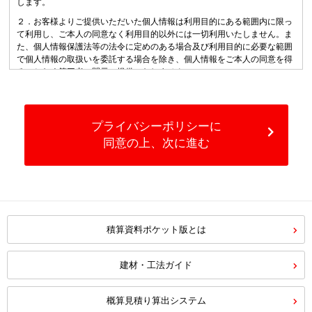
します。
２．お客様よりご提供いただいた個人情報は利用目的にある範囲内に限っ
て利用し、ご本人の同意なく利用目的以外には一切利用いたしません。ま
た、個人情報保護法等の法令に定めのある場合及び利用目的に必要な範囲
で個人情報の取扱いを委託する場合を除き、個人情報をご本人の同意を得
ることなく第三者に開示・提供いたしません。
３．ご提供いただいた個人情報につきましては、漏洩、滅失、流用、改ざ
ん等を防止し、その安全管理のために必要かつ適切な措置を講じます。ま
た、個人情報の取扱いを第三者に委託する場合は、個人情報を適正に取扱
プライバシーポリシーに
っていると認められる委託先を選定し、当該第三者に対して必要かつ適切
な監督を行います。
同意の上、次に進む
４．お客様が希望される場合、有益と思われるサービス等の情報を電子メ
ールや郵便等でお送りする場合がございます。お客様のお申し出があれ
ば、このような送信・送付を中止いたします。
５．お客様が、ご自身の個人情報の照会、修正等を希望される場合には、
当会の各業務内容に応じた窓口部署または情報セキュリティ責任者までご
積算資料ポケット版とは
連絡いただければ、対応いたします。
６．当会は、当会が保有する個人情報に関して適用される法令類を遵守す
るとともに、上記各項の取り組みについて適宜その改善に努めてまいりま
建材・工法ガイド
す。
一般財団法人 経済調査会
概算見積り算出システム