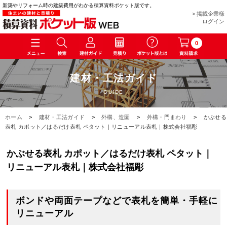
新築やリフォーム時の建築費用がわかる積算資料ポケット版です。
> 掲載企業様
ログイン
0
建材・工法ガイド
GUIDE
ホーム
>
建材・工法ガイド
>
外構、造園
>
外構・門まわり
>
かぶせる
表札 カポット／はるだけ表札 ペタット｜リニューアル表札｜株式会社福彫
かぶせる表札 カポット／はるだけ表札 ペタット｜
リニューアル表札｜株式会社福彫
ボンドや両面テープなどで表札を簡単・手軽に
リニューアル